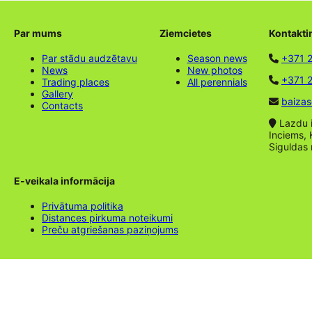
Par mums
Ziemcietes
Kontakti
Par stādu audzētavu
Season news
+371 
News
New photos
+371 2
Trading places
All perennials
Gallery
baizas
Contacts
Lazdu ie
Inciems, 
Siguldas
E-veikala informācija
Privātuma politika
Distances pirkuma noteikumi
Preču atgriešanas paziņojums