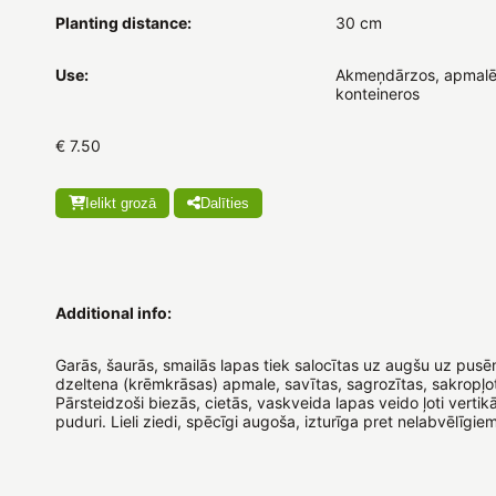
Planting distance:
30 cm
Use:
Akmeņdārzos, apmalē
konteineros
€ 7.50
Ielikt grozā
Dalīties
Additional info:
Garās, šaurās, smailās lapas tiek salocītas uz augšu uz pusēm,
dzeltena (krēmkrāsas) apmale, savītas, sagrozītas, sakropļo
Pārsteidzoši biezās, cietās, vaskveida lapas veido ļoti verti
puduri. Lieli ziedi, spēcīgi augoša, izturīga pret nelabvēlīgie