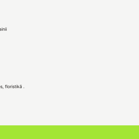
inii
 floristikā .