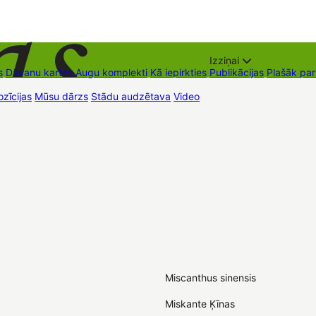
Izziņai
s
Dāvanu kartes
Augu komplekti
Kā iepirkties
Publikācijas
Plašāk pa
zīcijas
Mūsu dārzs
Stādu audzētava
Video
Tirdzniecības vietas
Kon
Miscanthus sinensis
Miskante Ķīnas