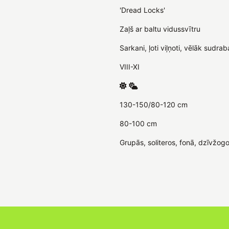
'Dread Locks'
Zaļš ar baltu vidussvītru
Sarkani, ļoti viļņoti, vēlāk sudraba
VIII-XI
130-150/80-120 cm
80-100 cm
Grupās, soliteros, fonā, dzīvžogos,