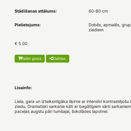
Stādīšanas attālums:
60-80 cm
Pielietojums:
Dobēs, apmalēs, grupā
ziediem
€ 5.00
Ielikt grozā
Dalīties
Lisainfo:
Liela, gara un izteiksmīgāka šķirne ar intensīvi kontrastējošu 
ziedu. Dramatiski sarkanie kāti ar bagātīgiem sārti sarkanie
paceļas augstu pāri tumšajai, šokolādes lapotnei.