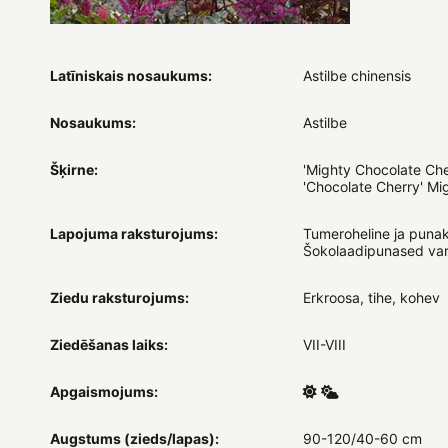
Latīniskais nosaukums:
Astilbe chinensis
Nosaukums:
Astilbe
Šķirne:
'Mighty Chocolate Cher
'Chocolate Cherry' Mig
Lapojuma raksturojums:
Tumeroheline ja puna
Šokolaadipunased va
Ziedu raksturojums:
Erkroosa, tihe, kohev
Ziedēšanas laiks:
VII-VIII
Apgaismojums:
Augstums (zieds/lapas):
90-120/40-60 cm