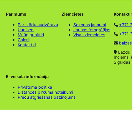
Par mums
Ziemcietes
Kontakti
Par stādu audzētavu
Sezonas jaunumi
+371 
Uudised
Jaunas fotogrāfijas
+371 2
Müügipunktid
Visas ziemcietes
Galerii
baizas
Kontaktid
Lazdu ie
Inciems, 
Siguldas
E-veikala informācija
Privātuma politika
Distances pirkuma noteikumi
Preču atgriešanas paziņojums