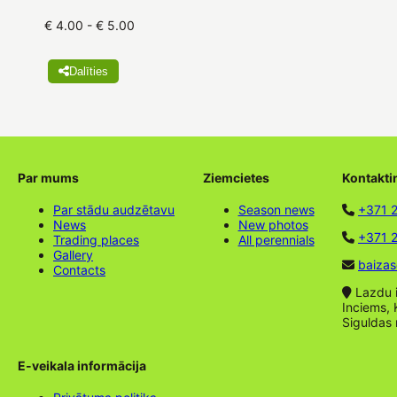
€ 4.00 - € 5.00
Dalīties
Par mums
Ziemcietes
Kontakti
Par stādu audzētavu
Season news
+371 
News
New photos
+371 2
Trading places
All perennials
Gallery
baizas
Contacts
Lazdu ie
Inciems, 
Siguldas
E-veikala informācija