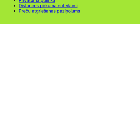
Privātuma politika
Distances pirkuma noteikumi
Preču atgriešanas paziņojums