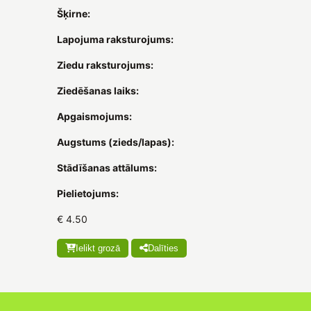
Šķirne:
Lapojuma raksturojums:
Ziedu raksturojums:
Ziedēšanas laiks:
Apgaismojums:
Augstums (zieds/lapas):
Stādīšanas attālums:
Pielietojums:
€ 4.50
Ielikt grozā
Dalīties