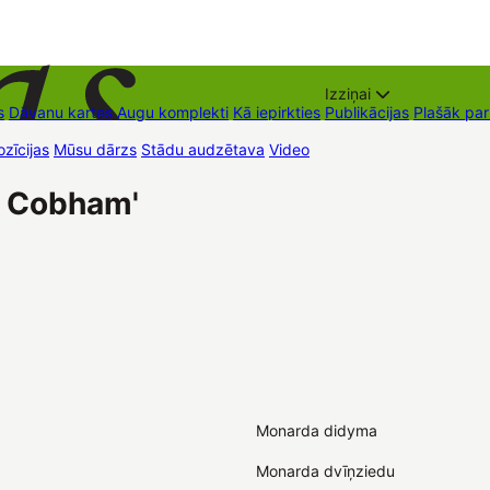
Izziņai
s
Dāvanu kartes
Augu komplekti
Kā iepirkties
Publikācijas
Plašāk pa
zīcijas
Mūsu dārzs
Stādu audzētava
Video
Tirdzniecības vietas
Kon
f Cobham'
Monarda didyma
Monarda dvīņziedu