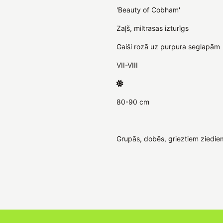
'Beauty of Cobham'
Zaļš, miltrasas izturīgs
Gaiši rozā uz purpura seglapām
VII-VIII
80-90 cm
Grupās, dobēs, grieztiem ziediem,