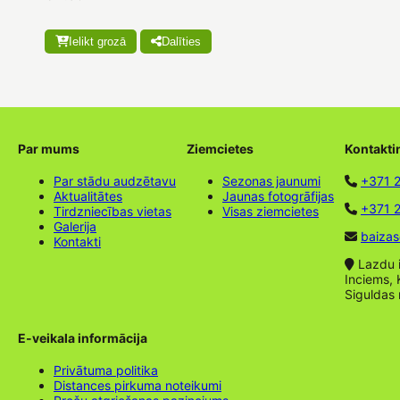
Ielikt grozā
Dalīties
Par mums
Ziemcietes
Kontakti
Par stādu audzētavu
Sezonas jaunumi
+371 
Aktualitātes
Jaunas fotogrāfijas
+371 2
Tirdzniecības vietas
Visas ziemcietes
Galerija
baizas
Kontakti
Lazdu ie
Inciems, 
Siguldas
E-veikala informācija
Privātuma politika
Distances pirkuma noteikumi