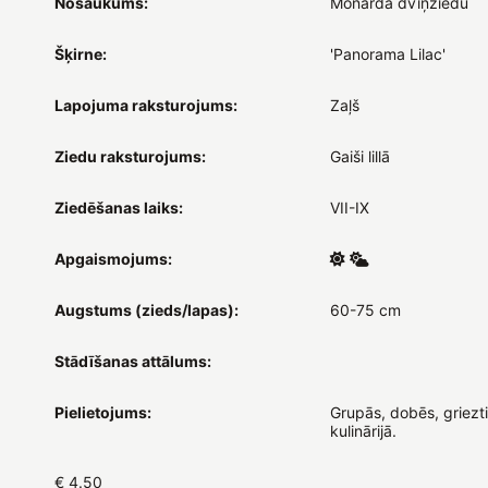
Nosaukums:
Monarda dvīņziedu
Šķirne:
'Panorama Lilac'
Lapojuma raksturojums:
Zaļš
Ziedu raksturojums:
Gaiši lillā
Ziedēšanas laiks:
VII-IX
Apgaismojums:
Augstums (zieds/lapas):
60-75 cm
Stādīšanas attālums:
Pielietojums:
Grupās, dobēs, griezt
kulinārijā.
€ 4.50