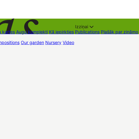
Izziņai
 kartes
Augu komplekti
Kā iepirkties
Publications
Plašāk par zināmo
positions
Our garden
Nursery
Video
Trading places
Contacts
Dāvan