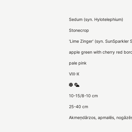
Sedum (syn. Hylotelephium)
Stonecrop
'Lime Zinger' (syn. SunSparkler S
apple green with cherry red bor
pale pink
VIII-X
10-15/8-10 cm
25-40 cm
Akmeņdārzos, apmalēs, nogāzēs