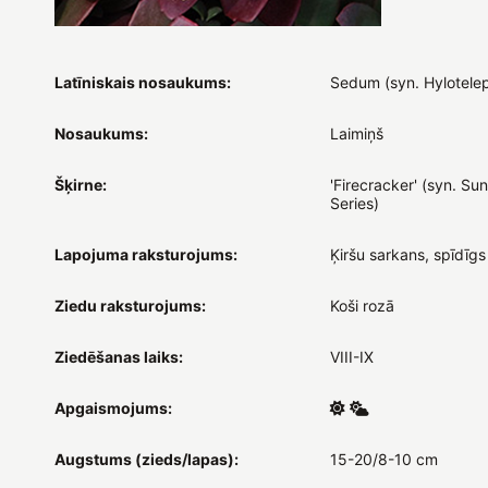
Latīniskais nosaukums:
Sedum (syn. Hylotele
Nosaukums:
Laimiņš
Šķirne:
'Firecracker' (syn. Su
Series)
Lapojuma raksturojums:
Ķiršu sarkans, spīdīgs
Ziedu raksturojums:
Koši rozā
Ziedēšanas laiks:
VIII-IX
Apgaismojums:
Augstums (zieds/lapas):
15-20/8-10 cm