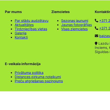
Par mums
Ziemcietes
Kontakti
Par stādu audzētavu
Sezonas jaunumi
+371 
Aktualitātes
Jaunas fotogrāfijas
+371 2
Tirdzniecības vietas
Visas ziemcietes
Galerija
baizas
Kontakti
Lazdu ie
Inciems, 
Siguldas
E-veikala informācija
Privātuma politika
Distances pirkuma noteikumi
Preču atgriešanas paziņojums