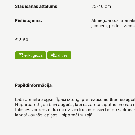
Stādīšanas attālums:
25-40 cm
Pielietojums:
Akmeņdārzos, apmalē
jumtiem, podos, zems
€ 3.50
Ielikt grozā
Dalīties
Papildinformācija:
Labi drenētu augsni. Īpaši izturīgi pret sausumu (kad ieauguš
Nepārbarot! Ļoti blīvi augoša, labi sazarota lapotne, nomāc 
tālienes var redzēt kā mirdz ziedi un intensīvi bordo sarkanā
lapas! Jaunās lapiņas - piparmētru zaļā