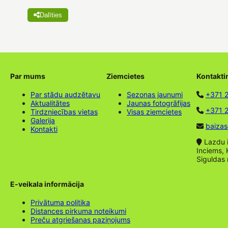
Dalīties
Par mums
Ziemcietes
Kontakti
Par stādu audzētavu
Sezonas jaunumi
+371 
Aktualitātes
Jaunas fotogrāfijas
+371 2
Tirdzniecības vietas
Visas ziemcietes
Galerija
baizas
Kontakti
Lazdu ie
Inciems, 
Siguldas
E-veikala informācija
Privātuma politika
Distances pirkuma noteikumi
Preču atgriešanas paziņojums