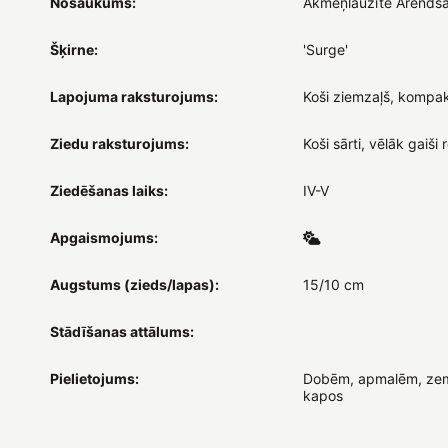
Nosaukums:
Akmeņlauzīte Ārends
Šķirne:
'Surge'
Lapojuma raksturojums:
Koši ziemzaļš, kompa
Ziedu raksturojums:
Koši sārti, vēlāk gaiši 
Ziedēšanas laiks:
IV-V
Apgaismojums:
Augstums (zieds/lapas):
15/10 cm
Stādīšanas attālums:
Pielietojums:
Dobēm, apmalēm, zem
kapos