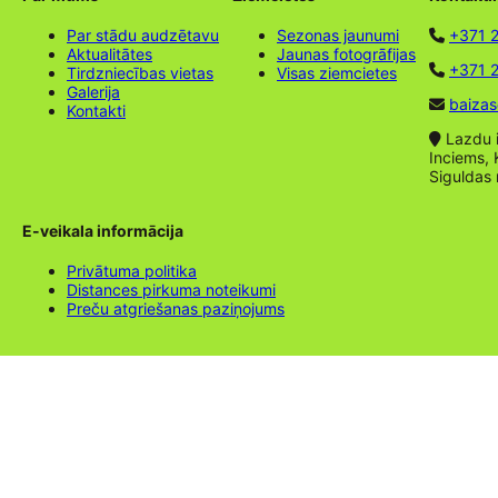
Par stādu audzētavu
Sezonas jaunumi
+371 
Aktualitātes
Jaunas fotogrāfijas
+371 2
Tirdzniecības vietas
Visas ziemcietes
Galerija
baizas
Kontakti
Lazdu ie
Inciems, 
Siguldas
E-veikala informācija
Privātuma politika
Distances pirkuma noteikumi
Preču atgriešanas paziņojums