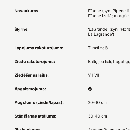
Nosaukums:
Pīpene (syn. Pīpene li
Pīpene izcilā; margriet
Šķirne:
'LaGrande' (syn. 'Florl
La Lagrande')
Lapojuma raksturojums:
Tumši zaļš
Ziedu raksturojums:
Balti, ļoti lieli, bagātīgi
Ziedēšanas laiks:
VII-VIII
Apgaismojums:
Augstums (zieds/lapas):
20-40 cm
Stādīšanas attālums:
30-40 cm
Pielietojums:
Akmeņdārzos, grupās