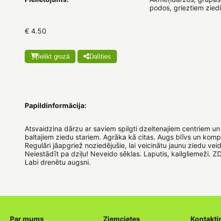
podos, grieztiem zied
€ 4.50
Ielikt grozā
Dalīties
Papildinformācija:
Atsvaidzina dārzu ar saviem spilgti dzeltenajiem centriem un 
baltajiem ziedu stariem. Agrāka kā citas. Augs blīvs un komp
Regulāri jāapgriež noziedējušie, lai veicinātu jaunu ziedu vei
Neiestādīt pa dziļu! Neveido sēklas. Laputis, kailgliemeži. 
Labi drenētu augsni.
Par mums
Ziemcietes
Kontakti