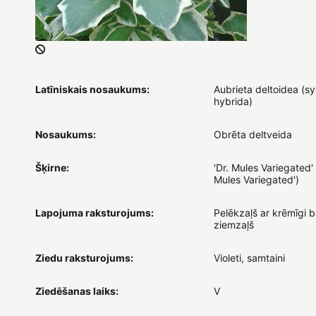
Latīniskais nosaukums:
Aubrieta deltoidea (sy
hybrida)
Nosaukums:
Obrēta deltveida
Šķirne:
'Dr. Mules Variegated'
Mules Variegated')
Lapojuma raksturojums:
Pelēkzaļš ar krēmīgi b
ziemzaļš
Ziedu raksturojums:
Violeti, samtaini
Ziedēšanas laiks:
V