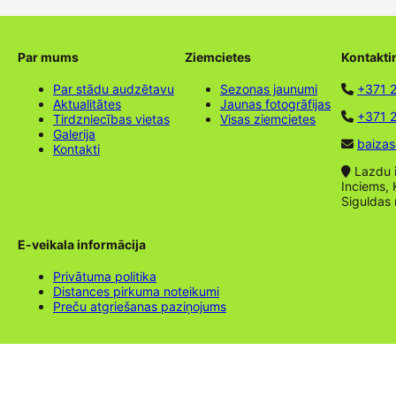
Par mums
Ziemcietes
Kontakti
Par stādu audzētavu
Sezonas jaunumi
+371 
Aktualitātes
Jaunas fotogrāfijas
+371 2
Tirdzniecības vietas
Visas ziemcietes
Galerija
baizas
Kontakti
Lazdu ie
Inciems, 
Siguldas
E-veikala informācija
Privātuma politika
Distances pirkuma noteikumi
Preču atgriešanas paziņojums