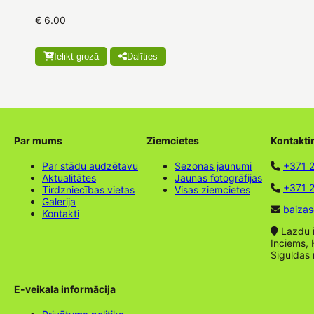
€ 6.00
Ielikt grozā
Dalīties
Par mums
Ziemcietes
Kontakti
Par stādu audzētavu
Sezonas jaunumi
+371 
Aktualitātes
Jaunas fotogrāfijas
+371 2
Tirdzniecības vietas
Visas ziemcietes
Galerija
baizas
Kontakti
Lazdu ie
Inciems, 
Siguldas
E-veikala informācija