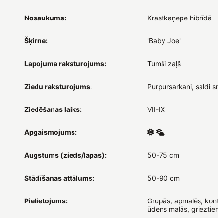
Nosaukums:
Krastkaņepe hibrīdā
Šķirne:
'Baby Joe'
Lapojuma raksturojums:
Tumši zaļš
Ziedu raksturojums:
Purpursarkani, saldi s
Ziedēšanas laiks:
VII-IX
Apgaismojums:
Augstums (zieds/lapas):
50-75 cm
Stādīšanas attālums:
50-90 cm
Pielietojums:
Grupās, apmalēs, kont
ūdens malās, grieztie