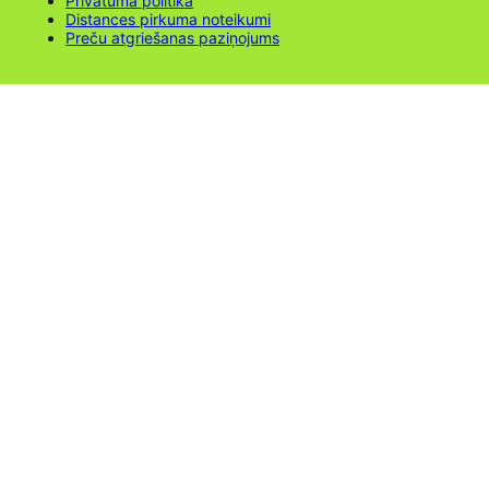
Privātuma politika
Distances pirkuma noteikumi
Preču atgriešanas paziņojums