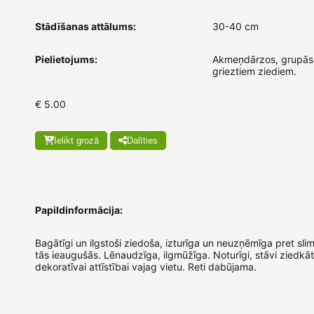
Stādīšanas attālums:
30-40 cm
Pielietojums:
Akmeņdārzos, grupās
grieztiem ziediem.
€ 5.00
Ielikt grozā
Dalīties
Papildinformācija:
Bagātīgi un ilgstoši ziedoša, izturīga un neuzņēmīga pret sl
tās ieaugušās. Lēnaudzīga, ilgmūžīga. Noturīgi, stāvi ziedkāt
dekoratīvai attīstībai vajag vietu. Reti dabūjama.