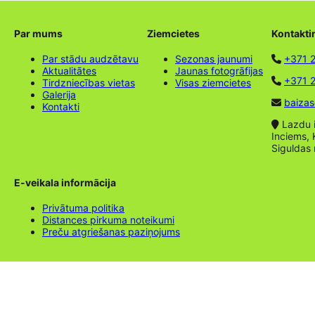
Par mums
Ziemcietes
Kontakti
Par stādu audzētavu
Sezonas jaunumi
+371 
Aktualitātes
Jaunas fotogrāfijas
+371 2
Tirdzniecības vietas
Visas ziemcietes
Galerija
baizas
Kontakti
Lazdu ie
Inciems, 
Siguldas
E-veikala informācija
Privātuma politika
Distances pirkuma noteikumi
Preču atgriešanas paziņojums