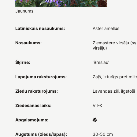
Jaunums
Latīniskais nosaukums:
Aster amellus
Nosaukums:
Ziemastere virsāju (sy
virsāju)
Šķirne:
'Breslau'
Lapojuma raksturojums:
Zaļš, izturīgs pret milt
Ziedu raksturojums:
Lavandas zili, ilgstoši
Ziedēšanas laiks:
VII-X
Apgaismojums:
Augstums (zieds/lapas):
30-50 cm