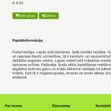
€ 4.00
Ielikt grozā
Dalīties
Papildinformācija:
Pudurveidīga. Lapas dziļi daivainas. Spēj nomākt nezāles. V
un neprasa daudz uzmanības, tā ir karstum- un sausumizturīg
dažādos augsnes veidos. Lapas rudenī rotā krāsainas oranža
sarkanas svītras. Pašizsēja. Īpašs sēklu izplatīšanas mehānis
atgādina dzērves galvu un knābi.Sēklotne veidojas kā pāksts
knābis. Kad tā ir nogatavojusies, atveras un izmet sēklas zi
attālumā.
Par mums
Ziemcietes
Kontakti