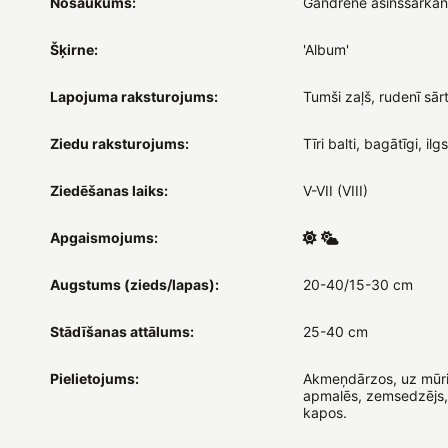
Nosaukums:
Gandrene asinssarka
Šķirne:
'Album'
Lapojuma raksturojums:
Tumši zaļš, rudenī sār
Ziedu raksturojums:
Tīri balti, bagātīgi, ilg
Ziedēšanas laiks:
V-VII (VIII)
Apgaismojums:
Augstums (zieds/lapas):
20-40/15-30 cm
Stādīšanas attālums:
25-40 cm
Pielietojums:
Akmeņdārzos, uz mūr
apmalēs, zemsedzējs,
kapos.