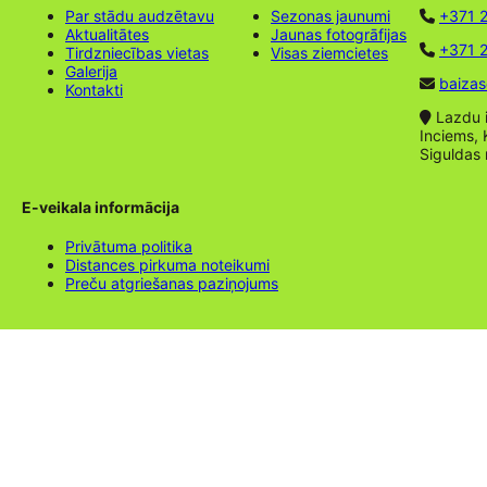
Par stādu audzētavu
Sezonas jaunumi
+371 
Aktualitātes
Jaunas fotogrāfijas
+371 2
Tirdzniecības vietas
Visas ziemcietes
Galerija
baizas
Kontakti
Lazdu ie
Inciems, 
Siguldas
E-veikala informācija
Privātuma politika
Distances pirkuma noteikumi
Preču atgriešanas paziņojums