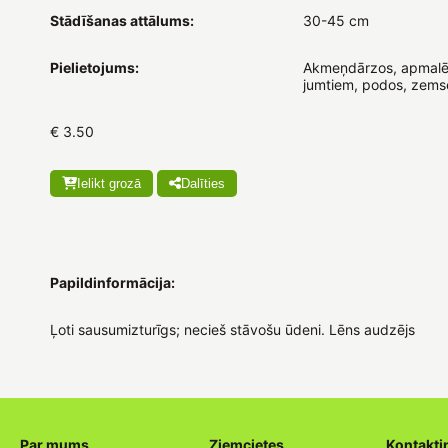
Stādīšanas attālums:
30-45 cm
Pielietojums:
Akmeņdārzos, apmalē
jumtiem, podos, zems
€ 3.50
Ielikt grozā
Dalīties
Papildinformācija:
Ļoti sausumizturīgs; necieš stāvošu ūdeni. Lēns audzējs
Par mums
Ziemcietes
Kontakti