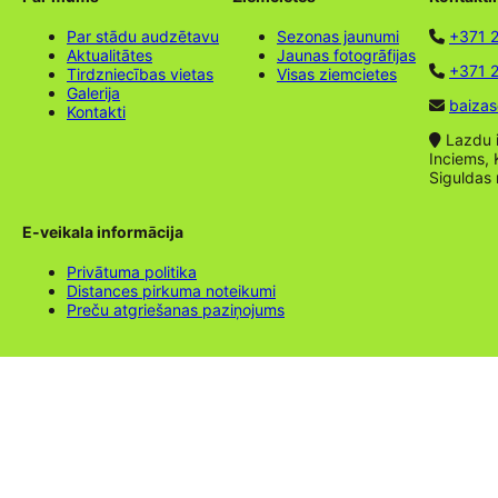
Par stādu audzētavu
Sezonas jaunumi
+371 
Aktualitātes
Jaunas fotogrāfijas
+371 2
Tirdzniecības vietas
Visas ziemcietes
Galerija
baizas
Kontakti
Lazdu ie
Inciems, 
Siguldas
E-veikala informācija
Privātuma politika
Distances pirkuma noteikumi
Preču atgriešanas paziņojums