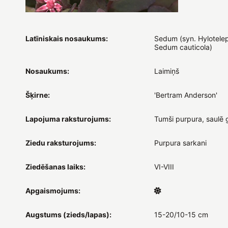
Latīniskais nosaukums:
Sedum (syn. Hylotele
Sedum cauticola)
Nosaukums:
Laimiņš
Šķirne:
'Bertram Anderson'
Lapojuma raksturojums:
Tumši purpura, saulē 
Ziedu raksturojums:
Purpura sarkani
Ziedēšanas laiks:
VI-VIII
Apgaismojums:
Augstums (zieds/lapas):
15-20/10-15 cm