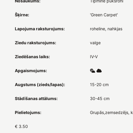
Nosaukums:
Tipmine puksrohi
Šķirne:
'Green Carpet'
Lapojuma raksturojums:
roheline, nahkjas
Ziedu raksturojums:
valge
Ziedēšanas laiks:
IV-V
Apgaismojums:
Augstums (zieds/lapas):
15-20 cm
Stādīšanas attālums:
30-45 cm
Pielietojums:
Grupās,zemsedzējs, 
€ 3.50