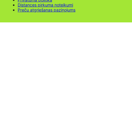
Distances pirkuma noteikumi
Preču atgriešanas paziņojums