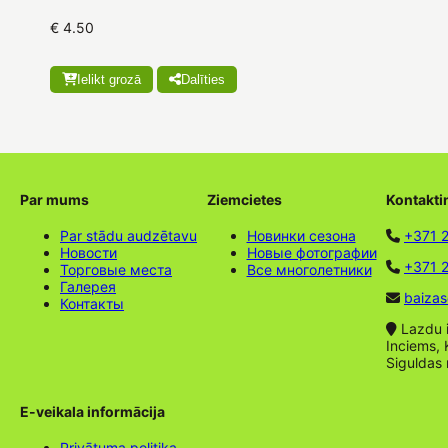
€ 4.50
Ielikt grozā
Dalīties
Par mums
Ziemcietes
Kontakti
Par stādu audzētavu
Новинки сезона
+371 
Новости
Новые фотографии
+371 2
Торговые места
Все многолетники
Галерея
baizas
Контакты
Lazdu ie
Inciems, 
Siguldas
E-veikala informācija
Privātuma politika