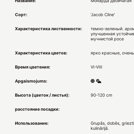
Название:
Монарда двойчатая
Сорт:
'Jacob Cline'
Характеристика лиственности:
темно-зеленый. аро
улучшенная устойчи
мучнистой росе
Характеристика цветов:
ярко красные, очен
Время цветения:
VI-VIII
Apgaismojums:
Высота (цветок / листья):
90-120 cm
расстояние посадки:
Использование:
Grupās, dobēs, griezt
kulinārijā.