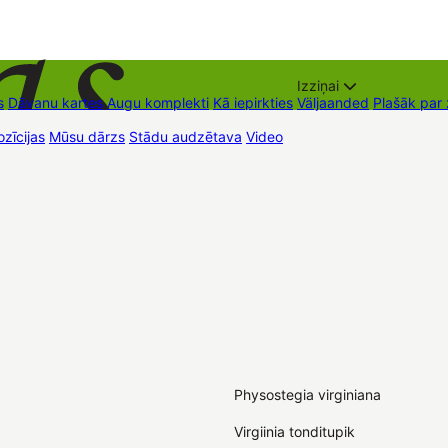
Izziņai
s
Dāvanu kartes
Augu komplekti
Kā iepirkties
Väljaanded
Plašāk par
zīcijas
Mūsu dārzs
Stādu audzētava
Video
Müügipunktid
Kontaktid
Physostegia virginiana
Virgiinia tonditupik