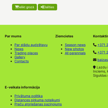
Ielikt grozā
Dalīties
Par mums
Ziemcietes
Kontakti
Par stādu audzētavu
Season news
+371 
News
New photos
+371 2
Trading places
All perennials
Gallery
baizas
Contacts
Lazdu ie
Inciems, 
Siguldas
E-veikala informācija
Privātuma politika
Distances pirkuma noteikumi
Preču atgriešanas paziņojums