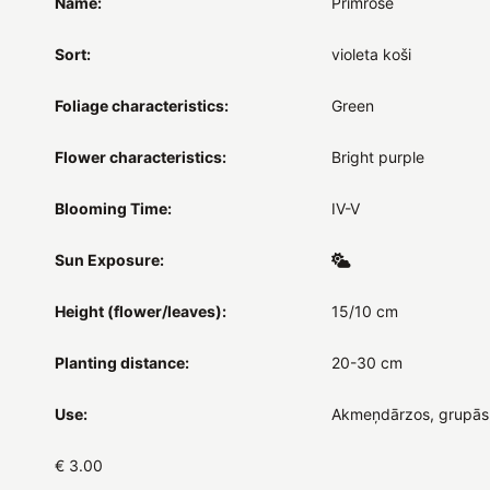
Name:
Primrose
Sort:
violeta koši
Foliage characteristics:
Green
Flower characteristics:
Bright purple
Blooming Time:
IV-V
Sun Exposure:
Height (flower/leaves):
15/10 cm
Planting distance:
20-30 cm
Use:
Akmeņdārzos, grupās
€ 3.00