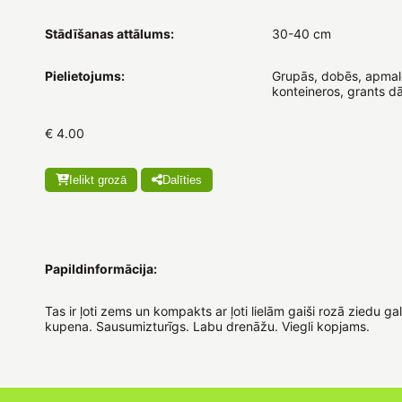
Stādīšanas attālums:
30-40 cm
Pielietojums:
Grupās, dobēs, apmal
konteineros, grants d
€ 4.00
Ielikt grozā
Dalīties
Papildinformācija:
Tas ir ļoti zems un kompakts ar ļoti lielām gaiši rozā ziedu g
kupena. Sausumizturīgs. Labu drenāžu. Viegli kopjams.