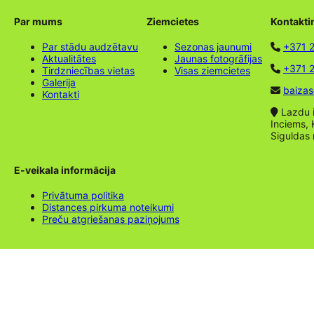
Par mums
Ziemcietes
Kontakti
Par stādu audzētavu
Sezonas jaunumi
+371 
Aktualitātes
Jaunas fotogrāfijas
+371 2
Tirdzniecības vietas
Visas ziemcietes
Galerija
baizas
Kontakti
Lazdu ie
Inciems, 
Siguldas
E-veikala informācija
Privātuma politika
Distances pirkuma noteikumi
Preču atgriešanas paziņojums