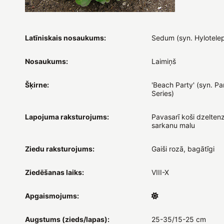
Latīniskais nosaukums:
Sedum (syn. Hylotele
Nosaukums:
Laimiņš
Šķirne:
'Beach Party' (syn. Pa
Series)
Lapojuma raksturojums:
Pavasarī koši dzeltenz
sarkanu malu
Ziedu raksturojums:
Gaiši rozā, bagātīgi
Ziedēšanas laiks:
VIII-X
Apgaismojums:
Augstums (zieds/lapas):
25-35/15-25 cm