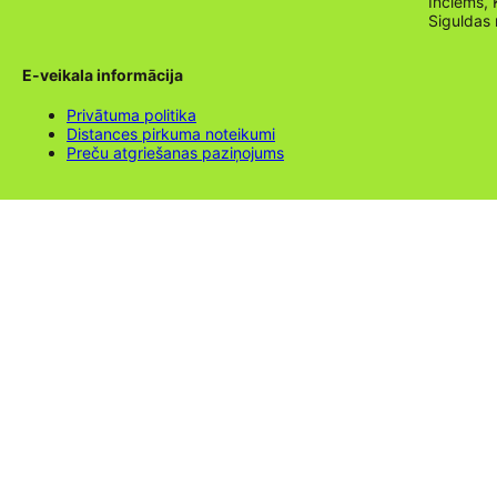
Inciems, 
Siguldas
E-veikala informācija
Privātuma politika
Distances pirkuma noteikumi
Preču atgriešanas paziņojums