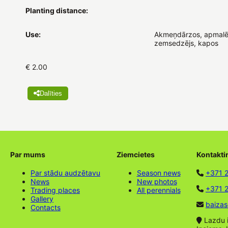
Planting distance:
Use:
Akmeņdārzos, apmalē
zemsedzējs, kapos
€ 2.00
Dalīties
Par mums
Ziemcietes
Kontakti
Par stādu audzētavu
Season news
+371 
News
New photos
+371 2
Trading places
All perennials
Gallery
baizas
Contacts
Lazdu ie