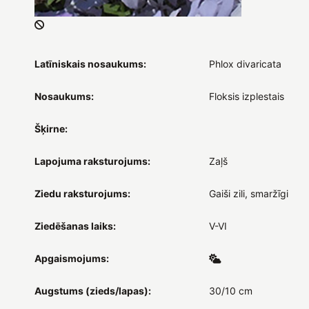
Latīniskais nosaukums:
Phlox divaricata
Nosaukums:
Floksis izplestais
Šķirne:
Lapojuma raksturojums:
Zaļš
Ziedu raksturojums:
Gaiši zili, smaržīgi
Ziedēšanas laiks:
V-VI
Apgaismojums:
Augstums (zieds/lapas):
30/10 cm