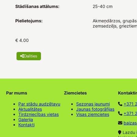
Stādīšanas attālums:
25-40 cm
Pielietojums:
Akmeņdārzos, grupās
zemsedzējs, grieztiem
€ 4.00
Dalīties
Par mums
Ziemcietes
Kontakti
Par stādu audzētavu
Sezonas jaunumi
+371 
Aktualitātes
Jaunas fotogrāfijas
+371 2
Tirdzniecības vietas
Visas ziemcietes
Galerija
baizas
Kontakti
Lazdu ie