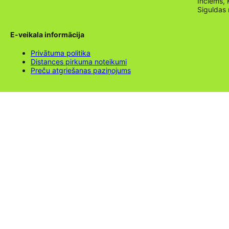
Inciems, 
Siguldas
E-veikala informācija
Privātuma politika
Distances pirkuma noteikumi
Preču atgriešanas paziņojums