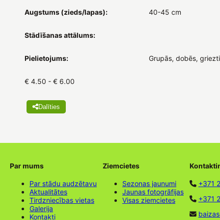
Augstums (zieds/lapas):
40-45 cm
Stādīšanas attālums:
Pielietojums:
Grupās, dobēs, griezt
€ 4.50 - € 6.00
Dalīties
Par mums
Ziemcietes
Kontakti
Par stādu audzētavu
Sezonas jaunumi
+371 
Aktualitātes
Jaunas fotogrāfijas
+371 2
Tirdzniecības vietas
Visas ziemcietes
Galerija
baizas
Kontakti