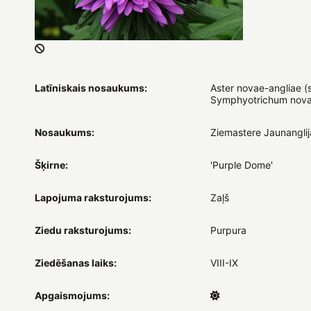
Latīniskais nosaukums:
Aster novae-angliae (
Symphyotrichum nova
Nosaukums:
Ziemastere Jaunanglij
Šķirne:
'Purple Dome'
Lapojuma raksturojums:
Zaļš
Ziedu raksturojums:
Purpura
Ziedēšanas laiks:
VIII-IX
Apgaismojums: