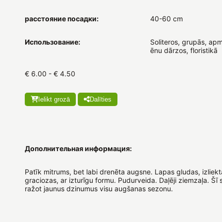
расстояние посадки:
40-60 cm
Использование:
Soliteros, grupās, ap
ēnu dārzos, floristikā
€ 6.00 - € 4.50
Ielikt grozā
Dalīties
Дополнительная информация:
Patīk mitrums, bet labi drenēta augsne. Lapas gludas, izliekt
graciozas, ar izturīgu formu. Pudurveida. Daļēji ziemzaļa. Šī 
ražot jaunus dzinumus visu augšanas sezonu.