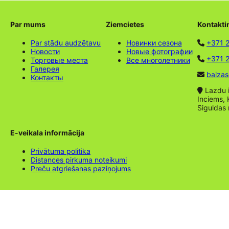
Par mums
Ziemcietes
Kontakti
Par stādu audzētavu
Новинки сезона
+371 
Новости
Новые фотографии
+371 2
Торговые места
Все многолетники
Галерея
baizas
Контакты
Lazdu ie
Inciems, 
Siguldas
E-veikala informācija
Privātuma politika
Distances pirkuma noteikumi
Preču atgriešanas paziņojums