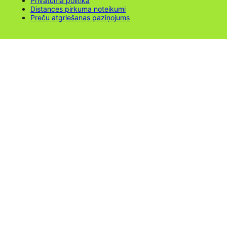
Privātuma politika
Distances pirkuma noteikumi
Preču atgriešanas paziņojums