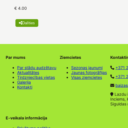
€ 4.00
Dalīties
Par mums
Ziemcietes
Kontakti
Par stādu audzētavu
Sezonas jaunumi
+371 
Aktualitātes
Jaunas fotogrāfijas
+371 2
Tirdzniecības vietas
Visas ziemcietes
Galerija
baizas
Kontakti
Lazdu ie
Inciems, 
Siguldas
E-veikala informācija