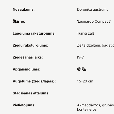
Nosaukums:
Doronika austrumu
Šķirne:
'Leonardo Compact'
Lapojuma raksturojums:
Tumši zaļš
Ziedu raksturojums:
Zelta dzelteni, bagātīg
Ziedēšanas laiks:
IV-V
Apgaismojums:
Augstums (zieds/lapas):
15-20 cm
Stādīšanas attālums:
Pielietojums:
Akmeņdārzos, grupās
konteineros