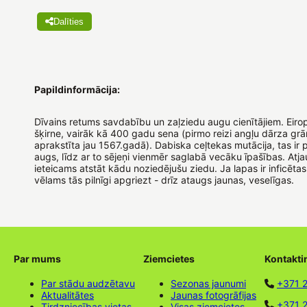
Dalīties
Papildinformācija:
Dīvains retums savdabību un zaļziedu augu cienītājiem. Eiro
šķirne, vairāk kā 400 gadu sena (pirmo reizi angļu dārza gr
aprakstīta jau 1567.gadā). Dabiska ceļtekas mutācija, tas ir
augs, līdz ar to sējeņi vienmēr saglabā vecāku īpašības. Atja
ieteicams atstāt kādu noziedējušu ziedu. Ja lapas ir inficētas 
vēlams tās pilnīgi apgriezt - drīz ataugs jaunas, veselīgas.
Par mums
Ziemcietes
Kontakti
Par stādu audzētavu
Sezonas jaunumi
+371 
Aktualitātes
Jaunas fotogrāfijas
+371 2
Tirdzniecības vietas
Visas ziemcietes