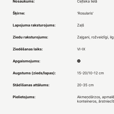
Nosaukums:
Ceļteka lielā
Šķirne:
'Rosularis'
Lapojuma raksturojums:
Zaļš
Ziedu raksturojums:
Zaļgani, rožveidīgi, ilg
Ziedēšanas laiks:
VI-IX
Apgaismojums:
Augstums (zieds/lapas):
15-20/10-12 cm
Stādīšanas attālums:
20-35 cm
Pielietojums:
Akmeņdārzos, apmalē
konteineros, ārstniecīb