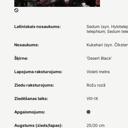
Latīniskais nosaukums:
Sedum (syn. Hylotele
telephium; Sedum tel
Nosaukums:
Kukehari (syn. Čīkste
Šķirne:
'Desert Black'
Lapojuma raksturojums:
Violeti melns
Ziedu raksturojums:
Rožu rozā
Ziedēšanas laiks:
VIII-IX
Apgaismojums:
Augstums (zieds/lapas):
25/20 cm