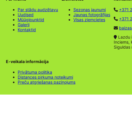
Par stādu audzētavu
Sezonas jaunumi
+371 
Uudised
Jaunas fotogrāfijas
+371 2
Müügipunktid
Visas ziemcietes
Galerii
baizas
Kontaktid
Lazdu ie
Inciems, 
Siguldas
E-veikala informācija
Privātuma politika
Distances pirkuma noteikumi
Preču atgriešanas paziņojums