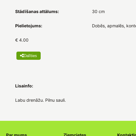
Stādīšanas attālums:
30 cm
Pielietojums:
Dobēs, apmalēs, kont
€ 4.00
Dalīties
Lisainfo:
Labu drenāžu. Pilnu sauli.
Par mums
Ziemcietes
Kontakti