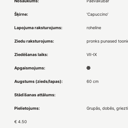
Nosaukums:
Päevakübar
Šķirne:
'Capuccino'
Lapojuma raksturojums:
roheline
Ziedu raksturojums:
pronks punased tooni
Ziedēšanas laiks:
VII-IX
Apgaismojums:
Augstums (zieds/lapas):
60 cm
Stādīšanas attālums:
Pielietojums:
Grupās, dobēs, griezt
€ 4.50