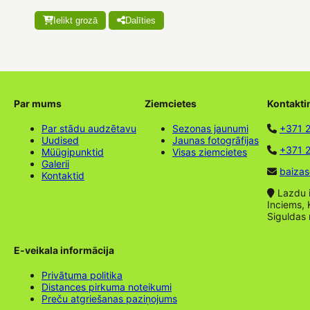
Ielikt grozā
Dalīties
Par mums
Ziemcietes
Kontakti
Par stādu audzētavu
Sezonas jaunumi
+371 
Uudised
Jaunas fotogrāfijas
+371 2
Müügipunktid
Visas ziemcietes
Galerii
baizas
Kontaktid
Lazdu ie
Inciems, 
Siguldas
E-veikala informācija
Privātuma politika
Distances pirkuma noteikumi
Preču atgriešanas paziņojums