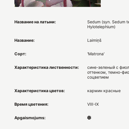
Название на латыни:
Sedum (syn. Sedum t
Hylotelephium)
Название:
Laimiņš
Сорт:
'Matrona'
Характеристика лиственности:
сине-зеленый с фио
оттенком, темно-фи
соцветием
Характеристика цветов:
кармин красные
Время цветения:
VIII-IX
Apgaismojums: