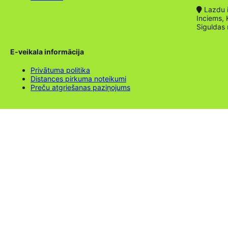
Lazdu ie
Inciems, 
Siguldas
E-veikala informācija
Privātuma politika
Distances pirkuma noteikumi
Preču atgriešanas paziņojums