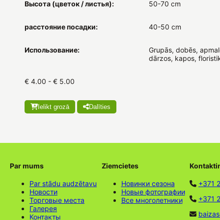
Высота (цветок / листья):
50-70 cm
расстояние посадки:
40-50 cm
Использование:
Grupās, dobēs, apmal
dārzos, kapos, floristi
€ 4.00 - € 5.00
Ielikt grozā
Dalīties
Par mums
Ziemcietes
Kontakti
Par stādu audzētavu
Новинки сезона
+371 
Новости
Новые фотографии
+371 2
Торговые места
Все многолетники
Галерея
baizas
Контакты