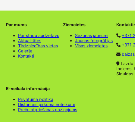
Par mums
Ziemcietes
Kontakti
Par stādu audzētavu
Sezonas jaunumi
+371 
Aktualitātes
Jaunas fotogrāfijas
+371 2
Tirdzniecības vietas
Visas ziemcietes
Galerija
baizas
Kontakti
Lazdu ie
Inciems, 
Siguldas
E-veikala informācija
Privātuma politika
Distances pirkuma noteikumi
Preču atgriešanas paziņojums