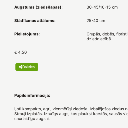
Augstums (zieds/lapas):
30-45/10-15 cm
Stādīšanas attālums:
25-40 cm
Pielietojums:
Grupās, dobēs, floristi
dziedniecībā
€ 4.50
Dalīties
Papildinformācija:
Ļoti kompakts, agri, vienmērīgi ziedoša. Izbalējošos ziedus n
Strauji izplatās. Izturīgs augs, kas plaukst karstās, sausās vi
caurlaidīgu augsni.