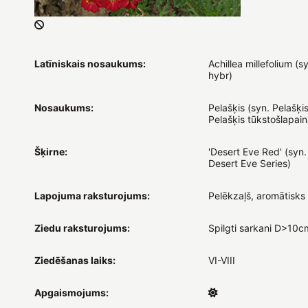
Latīniskais nosaukums:
Achillea millefolium (sy
hybr)
Nosaukums:
Pelašķis (syn. Pelašķis
Pelašķis tūkstošlapain
Šķirne:
'Desert Eve Red' (syn.
Desert Eve Series)
Lapojuma raksturojums:
Pelēkzaļš, aromātisks
Ziedu raksturojums:
Spilgti sarkani D>10c
Ziedēšanas laiks:
VI-VIII
Apgaismojums: