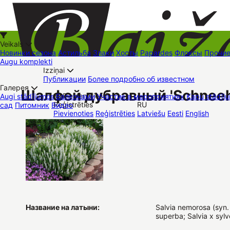
Veikals
Новинки сезона
Астильба
Злаки
Хосты
Papardes
Флоксы
Прочи
Augu komplekti
Izziņai
Kā iepirkties
Публикации
Более подробно об известном
+37126545879
baizas@baizas.lv
Галерея
Шалфей дубравный 'Schneeh
Pievienoties /
Augi stādījumos
Балконами
Участие в мероприятиях
Kapu stādīju
Reģistrēties
RU
сад
Питомник
Видео
Stādu grozs
Pievienoties
Reģistrēties
Latviešu
Eesti
English
Торговые места
Контакты
Dāvanu kartes
Augu komplekti
Название на латыни:
Salvia nemorosa (syn. 
superba; Salvia x sylve