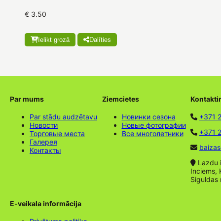
€ 3.50
Ielikt grozā
Dalīties
Par mums
Ziemcietes
Kontakti
Par stādu audzētavu
Новинки сезона
+371 
Новости
Новые фотографии
+371 2
Торговые места
Все многолетники
Галерея
baizas
Контакты
Lazdu ie
Inciems, 
Siguldas
E-veikala informācija