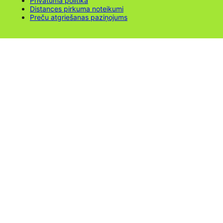
Privātuma politika
Distances pirkuma noteikumi
Preču atgriešanas paziņojums