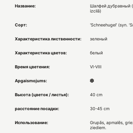
Название:
Шалфей дубравный (sy
izcilā)
Сорт:
'Schneehugel' (syn. 'Sn
Характеристика лиственности:
зеленый
Характеристика цветов:
белый
Время цветения:
VI-VIII
Apgaismojums:
Высота (цветок / листья):
40 cm
расстояние посадки:
30-45 cm
Использование:
Grupās, apmalēs, grie
ziediem.