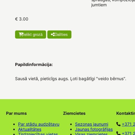
jumtiem
€ 3.00
Ielikt grozā
Dalīties
Papildinformācija:
Sausā vietā, pieticīgs augs. Ļoti bagātīgi "veido bērnus".
Par mums
Ziemcietes
Kontakti
Par stādu audzētavu
Sezonas jaunumi
+371 
Aktualitātes
Jaunas fotogrāfijas
+371 2
Tirdzniecības vietas
Visas ziemcietes