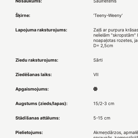
Nosaukums:
Saulrietenis
Šķirne:
'Teeny-Weeny'
Lapojuma raksturojums:
Zaļš ar purpura krāsa
nelielām "skropstām" 
noapaļotas rozetes, ja
D= 2,5cm
Ziedu raksturojums:
Sārti
Ziedēšanas laiks:
VII
Apgaismojums:
Augstums (zieds/lapas):
15/2-3 cm
Stādīšanas attālums:
5-15 cm
Pielietojums:
Akmeņdārzos, apmalē
spraugās, kompozīcijā