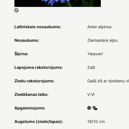
Latīniskais nosaukums:
Aster alpinus
Nosaukums:
Ziemastere alpu
Šķirne:
'Heaven'
Lapojuma raksturojums:
Zaļš
Ziedu raksturojums:
Gaiši zili ar dzeltenu v
Ziedēšanas laiks:
V-VI
Apgaismojums:
Augstums (zieds/lapas):
18/10 cm