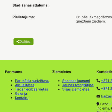
Stādīšanas attālums:
Pielietojums:
Grupās, akmeņdārzos
grieztiem ziediem.
Dalīties
Par mums
Ziemcietes
Kontakti
Par stādu audzētavu
Sezonas jaunumi
+371 
Aktualitātes
Jaunas fotogrāfijas
+371 2
Tirdzniecības vietas
Visas ziemcietes
Galerija
baizas
Kontakti
Lazdu ie
Inciems, 