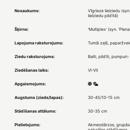
Nosaukums:
Vīgrieze lielziedu (syn
lielziedu pildītā)
Šķirne:
'Multiplex' (syn. 'Plena
Lapojuma raksturojums:
Tumši zaļš, paparžvei
Ziedu raksturojums:
Balti, pildīti, pumpuri- 
Ziedēšanas laiks:
VI-VII
Apgaismojums:
Augstums (zieds/lapas):
30-45/10-15 cm
Stādīšanas attālums:
30-35 cm
Pielietojums:
Akmeņdārzos, grupās
naturālos stādījumos, 