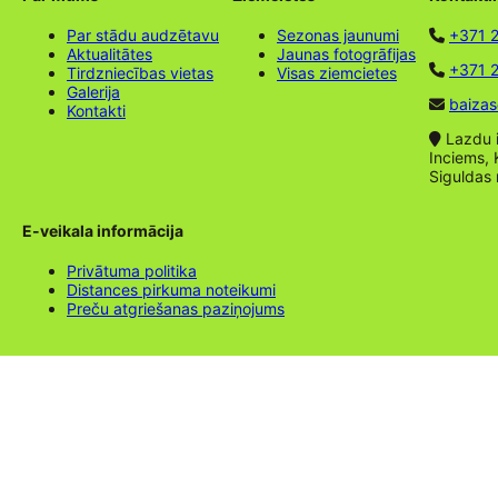
Par stādu audzētavu
Sezonas jaunumi
+371 
Aktualitātes
Jaunas fotogrāfijas
+371 2
Tirdzniecības vietas
Visas ziemcietes
Galerija
baizas
Kontakti
Lazdu ie
Inciems, 
Siguldas
E-veikala informācija
Privātuma politika
Distances pirkuma noteikumi
Preču atgriešanas paziņojums