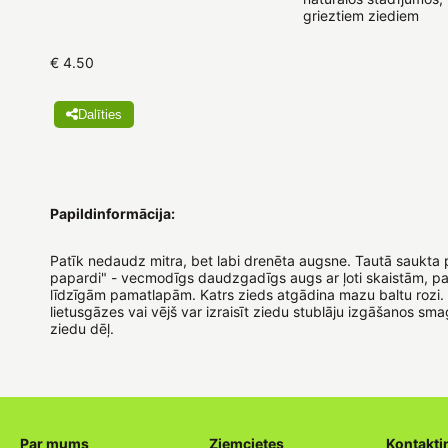
grieztiem ziediem
€ 4.50
Dalīties
Papildinformācija:
Patīk nedaudz mitra, bet labi drenēta augsne. Tautā saukta 
papardi" - vecmodīgs daudzgadīgs augs ar ļoti skaistām, p
līdzīgām pamatlapām. Katrs zieds atgādina mazu baltu rozi.
lietusgāzes vai vējš var izraisīt ziedu stublāju izgāšanos sma
ziedu dēļ.
Par mums
Ziemcietes
Kontakti