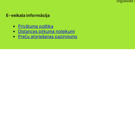
Siguldas
E-veikala informācija
Privātuma politika
Distances pirkuma noteikumi
Preču atgriešanas paziņojums