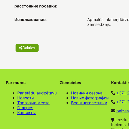
расстояние посадки:
Использование:
Apmalēs, akmeņdārzo
zemsedzējs.
Dalīties
Par mums
Ziemcietes
Kontakti
Par stādu audzētavu
Новинки сезона
+371 
Новости
Новые фотографии
+371 2
Торговые места
Все многолетники
Галерея
baizas
Контакты
Lazdu ie
Inciems, 