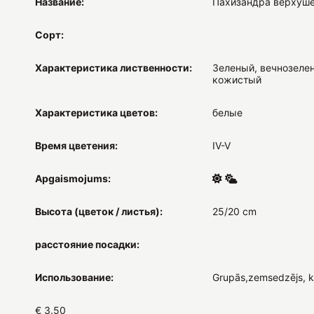
Название:
Пахизандра верхуш
Сорт:
Характеристика лиственности:
Зеленый, вечнозеле
кожистый
Характеристика цветов:
белые
Время цветения:
IV-V
Apgaismojums:
Высота (цветок / листья):
25/20 cm
расстояние посадки:
Использование:
Grupās,zemsedzējs, k
€ 3.50