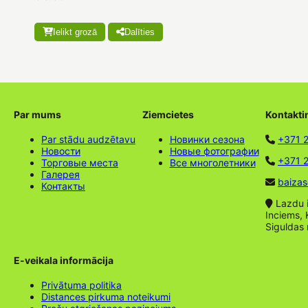
Ielikt grozā
Dalīties
Par mums
Ziemcietes
Kontakti
Par stādu audzētavu
Новинки сезона
+371 
Новости
Новые фотографии
+371 2
Торговые места
Все многолетники
Галерея
baizas
Контакты
Lazdu ie
Inciems, 
Siguldas
E-veikala informācija
Privātuma politika
Distances pirkuma noteikumi