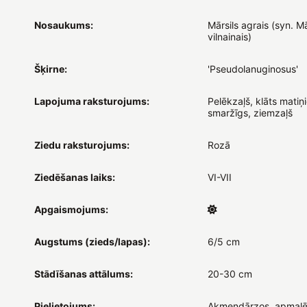
Nosaukums:
Mārsils agrais (syn. Mā
vilnainais)
Šķirne:
'Pseudolanuginosus'
Lapojuma raksturojums:
Pelēkzaļš, klāts matiņ
smaržīgs, ziemzaļš
Ziedu raksturojums:
Rozā
Ziedēšanas laiks:
VI-VII
Apgaismojums:
Augstums (zieds/lapas):
6/5 cm
Stādīšanas attālums:
20-30 cm
Pielietojums:
Akmeņdārzos, apmalē