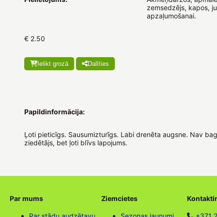
zemsedzējs, kapos, j
apzaļumošanai.
€ 2.50
Ielikt grozā
Dalīties
Papildinformācija:
Ļoti pieticīgs. Sausumizturīgs. Labi drenēta augsne. Nav bag
ziedētājs, bet ļoti blīvs lapojums.
Par mums
Ziemcietes
Kontakti
Par stādu audzētavu
Sezonas jaunumi
+371 