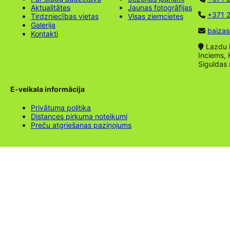
Aktualitātes
Jaunas fotogrāfijas
+371 2
Tirdzniecības vietas
Visas ziemcietes
Galerija
baizas
Kontakti
Lazdu ie
Inciems, 
Siguldas
E-veikala informācija
Privātuma politika
Distances pirkuma noteikumi
Preču atgriešanas paziņojums