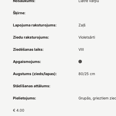
Nosaukums:
Liatre vārpu
Šķirne:
Lapojuma raksturojums:
Zaļš
Ziedu raksturojums:
Violetsārti
Ziedēšanas laiks:
VIII
Apgaismojums:
Augstums (zieds/lapas):
80/25 cm
Stādīšanas attālums:
Pielietojums:
Grupās, grieztiem zie
€ 4.00