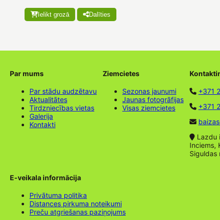
Ielikt grozā
Dalīties
Par mums
Ziemcietes
Kontakti
Par stādu audzētavu
Sezonas jaunumi
+371 
Aktualitātes
Jaunas fotogrāfijas
+371 2
Tirdzniecības vietas
Visas ziemcietes
Galerija
baizas
Kontakti
Lazdu ie
Inciems, 
Siguldas
E-veikala informācija
Privātuma politika
Distances pirkuma noteikumi
Preču atgriešanas paziņojums