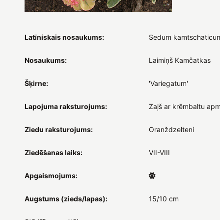
Latīniskais nosaukums:
Sedum kamtschaticu
Nosaukums:
Laimiņš Kamčatkas
Šķirne:
'Variegatum'
Lapojuma raksturojums:
Zaļš ar krēmbaltu apm
Ziedu raksturojums:
Oranždzelteni
Ziedēšanas laiks:
VII-VIII
Apgaismojums:
Augstums (zieds/lapas):
15/10 cm