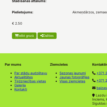
Stādīšanas attālums:
Pielietojums:
Akmeņdārzos, zemsed
€ 2.50
Ielikt grozā
Dalīties
Par mums
Ziemcietes
Kontakti
Par stādu audzētavu
Sezonas jaunumi
+371 
Aktualitātes
Jaunas fotogrāfijas
+371 2
Tirdzniecības vietas
Visas ziemcietes
Galerija
baizas
Kontakti
Lazdu ie
Inciems, 
Siguldas