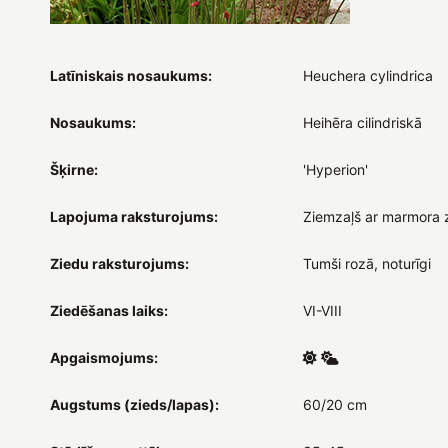
Latīniskais nosaukums:
Heuchera cylindrica
Nosaukums:
Heihēra cilindriskā
Šķirne:
'Hyperion'
Lapojuma raksturojums:
Ziemzaļš ar marmora 
Ziedu raksturojums:
Tumši rozā, noturīgi
Ziedēšanas laiks:
VI-VIII
Apgaismojums:
Augstums (zieds/lapas):
60/20 cm