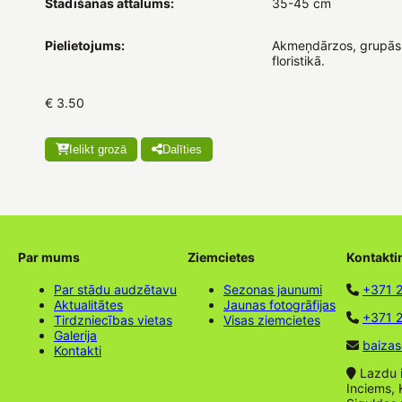
Stādīšanas attālums:
35-45 cm
Pielietojums:
Akmeņdārzos, grupās
floristikā.
€ 3.50
Ielikt grozā
Dalīties
Par mums
Ziemcietes
Kontakti
Par stādu audzētavu
Sezonas jaunumi
+371 
Aktualitātes
Jaunas fotogrāfijas
+371 2
Tirdzniecības vietas
Visas ziemcietes
Galerija
baizas
Kontakti
Lazdu ie
Inciems, 