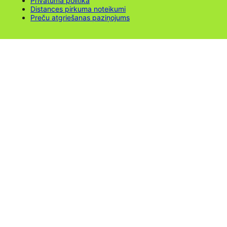
Privātuma politika
Distances pirkuma noteikumi
Preču atgriešanas paziņojums