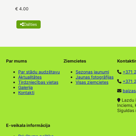
€ 4.00
Dalīties
Par mums
Ziemcietes
Kontakti
Par stādu audzētavu
Sezonas jaunumi
+371 
Aktualitātes
Jaunas fotogrāfijas
+371 2
Tirdzniecības vietas
Visas ziemcietes
Galerija
baizas
Kontakti
Lazdu ie
Inciems, 
Siguldas
E-veikala informācija