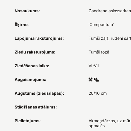
Nosaukums:
Gandrene asinssarka
Šķirne:
'Compactum'
Lapojuma raksturojums:
Tumši zaļš, rudenī sār
Ziedu raksturojums:
Tumši rozā
Ziedēšanas laiks:
VI-VII
Apgaismojums:
Augstums (zieds/lapas):
20/10 cm
Stādīšanas attālums:
Pielietojums:
Akmeņdārzos, uz mūri
apmalēs