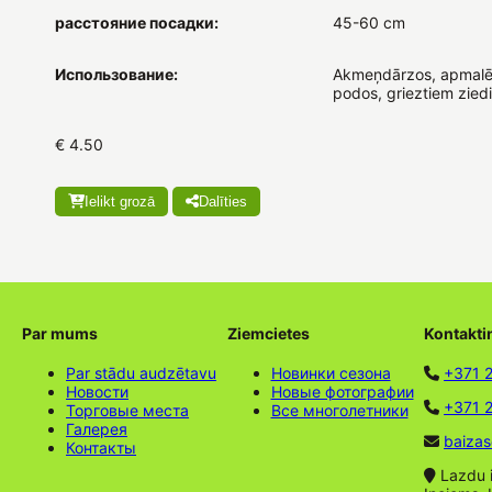
расстояние посадки:
45-60 cm
Использование:
Akmeņdārzos, apmalē
podos, grieztiem zied
€ 4.50
Ielikt grozā
Dalīties
Par mums
Ziemcietes
Kontakti
Par stādu audzētavu
Новинки сезона
+371 
Новости
Новые фотографии
+371 2
Торговые места
Все многолетники
Галерея
baizas
Контакты
Lazdu ie