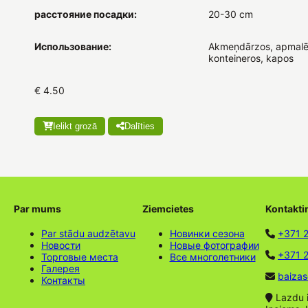
расстояние посадки:
20-30 cm
Использование:
Akmeņdārzos, apmalē
konteineros, kapos
€ 4.50
Ielikt grozā
Dalīties
Par mums
Ziemcietes
Kontakti
Par stādu audzētavu
Новинки сезона
+371 
Новости
Новые фотографии
+371 2
Торговые места
Все многолетники
Галерея
baizas
Контакты
Lazdu ie