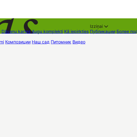
Izziņai
е
Dāvanu kartes
Augu komplekti
Kā iepirkties
Публикации
Более по
mi
Композиции
Наш сад
Питомник
Видео
Торговые места
Контак