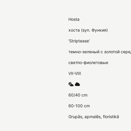
Hosta
хоста (syn. Функия)
'Striptease'
темно-зеленый с золотой сере
светло-фиолетовые
VII-VIII
60/40 cm
60-100 cm
Grupās, apmalēs, floristikā