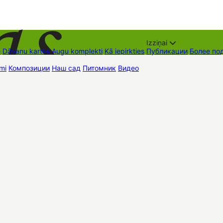
Izziņai
е
Dāvanu kartes
Augu komplekti
Kā iepirkties
Публикации
Более по
mi
Композиции
Наш сад
Питомник
Видео
Торговые места
Контак