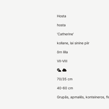
Hosta
hosta
'Catherine'
kollane, lai sinine piir
õrn lilla
VII-VIII
70/35 cm
40-60 cm
Grupās, apmalēs, konteineros, flo