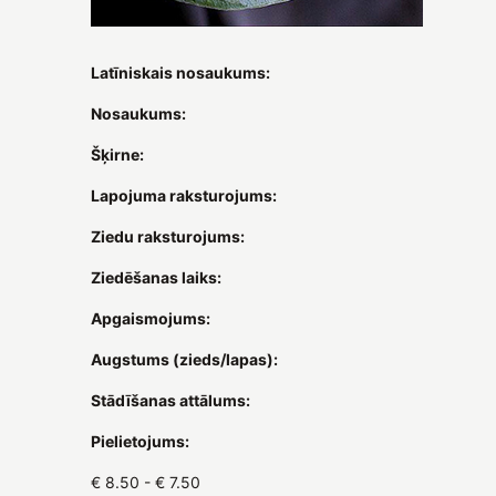
Latīniskais nosaukums:
Nosaukums:
Šķirne:
Lapojuma raksturojums:
Ziedu raksturojums:
Ziedēšanas laiks:
Apgaismojums:
Augstums (zieds/lapas):
Stādīšanas attālums:
Pielietojums:
€ 8.50 - € 7.50