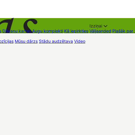
Izziņai
s
Dāvanu kartes
Augu komplekti
Kā iepirkties
Väljaanded
Plašāk par
zīcijas
Mūsu dārzs
Stādu audzētava
Video
Müügipunktid
Kontaktid