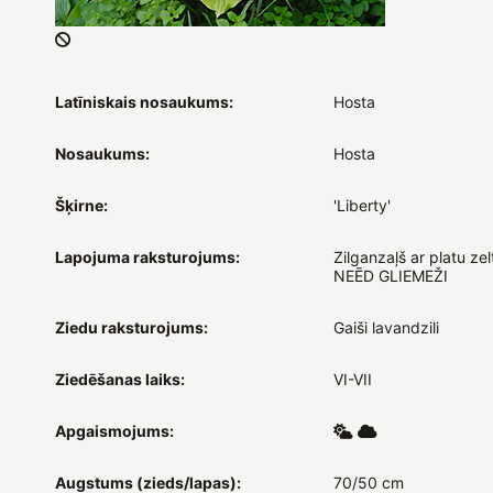
Latīniskais nosaukums:
Hosta
Nosaukums:
Hosta
Šķirne:
'Liberty'
Lapojuma raksturojums:
Zilganzaļš ar platu zel
NEĒD GLIEMEŽI
Ziedu raksturojums:
Gaiši lavandzili
Ziedēšanas laiks:
VI-VII
Apgaismojums:
Augstums (zieds/lapas):
70/50 cm