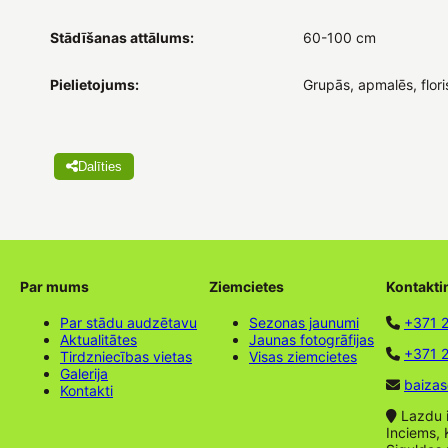
Stādīšanas attālums:
60-100 cm
Pielietojums:
Grupās, apmalēs, flori
Dalīties
Par mums
Ziemcietes
Kontakti
Par stādu audzētavu
Sezonas jaunumi
+371 
Aktualitātes
Jaunas fotogrāfijas
+371 2
Tirdzniecības vietas
Visas ziemcietes
Galerija
baizas
Kontakti
Lazdu ie
Inciems, 