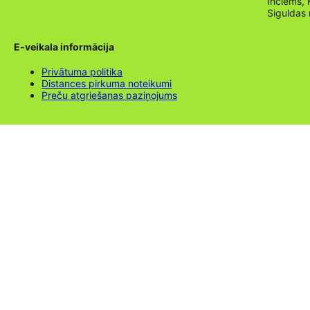
Inciems, 
Siguldas
E-veikala informācija
Privātuma politika
Distances pirkuma noteikumi
Preču atgriešanas paziņojums