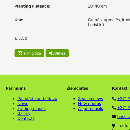
Planting distance:
20-40 cm
Use:
Grupās, apmalēs, kont
floristikā
€ 5.50
Ielikt grozā
Dalīties
Par mums
Ziemcietes
Kontakti
Par stādu audzētavu
Season news
+371 
News
New photos
+371 2
Trading places
All perennials
Gallery
baizas
Contacts
Lazdu ie