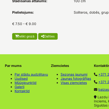
Stādīšanas attālums:
100 cm
Pielietojums:
Soliteros, dobēs, grupā
€ 7.50 - € 9.00
Ielikt grozā
Dalīties
Par mums
Ziemcietes
Kontakti
Par stādu audzētavu
Sezonas jaunumi
+371 
Uudised
Jaunas fotogrāfijas
+371 2
Müügipunktid
Visas ziemcietes
Galerii
baizas
Kontaktid
Lazdu ie
Inciems, 
Siguldas