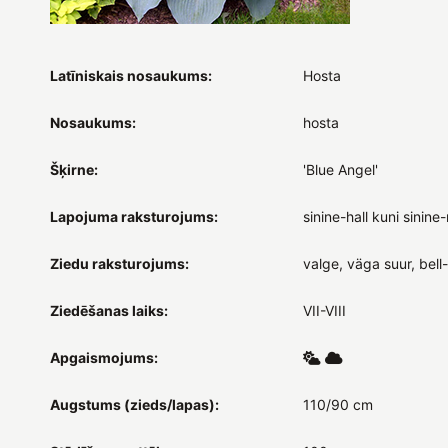
Latīniskais nosaukums:
Hosta
Nosaukums:
hosta
Šķirne:
'Blue Angel'
Lapojuma raksturojums:
sinine-hall kuni sinine-
Ziedu raksturojums:
valge, väga suur, bell-
Ziedēšanas laiks:
VII-VIII
Apgaismojums:
Augstums (zieds/lapas):
110/90 cm