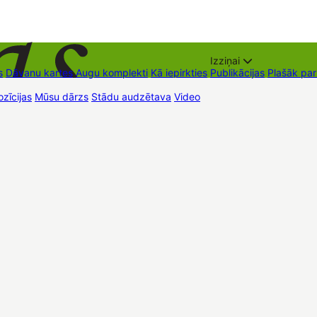
Izziņai
s
Dāvanu kartes
Augu komplekti
Kā iepirkties
Publikācijas
Plašāk pa
zīcijas
Mūsu dārzs
Stādu audzētava
Video
Tirdzniecības vietas
Kon