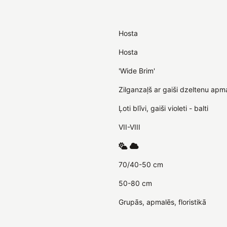
Hosta
Hosta
'Wide Brim'
Zilganzaļš ar gaiši dzeltenu apma
Ļoti blīvi, gaiši violeti - balti
VII-VIII
70/40-50 cm
50-80 cm
Grupās, apmalēs, floristikā